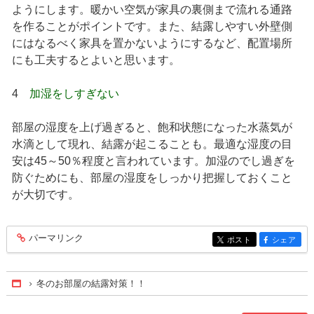
ようにします。暖かい空気が家具の裏側まで流れる通路
を作ることがポイントです。また、結露しやすい外壁側
にはなるべく家具を置かないようにするなど、配置場所
にも工夫するとよいと思います。
4
加湿をしすぎない
部屋の湿度を上げ過ぎると、飽和状態になった水蒸気が
水滴として現れ、結露が起こることも。最適な湿度の目
安は45～50％程度と言われています。加湿のでし過ぎを
防ぐためにも、部屋の湿度をしっかり把握しておくこと
が大切です。
パーマリンク
entry181
ポスト
シェア
entry181
entry181
冬のお部屋の結露対策！！
Home