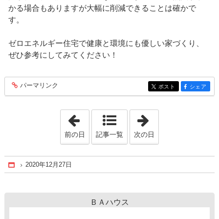
かる場合もありますが大幅に削減できることは確かで
す。
ゼロエネルギー住宅で健康と環境にも優しい家づくり、
ぜひ参考にしてみてください！
パーマリンク
entry187
ポスト
シェア
entry187
entry187
「2020年12月25日」
「2021年1月 8日
前の日
記事一覧
次の日
2020年12月27日
Home
ＢＡハウス