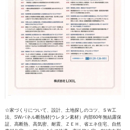
☆家づくりについて、設計、土地探しのコツ、ＳＷ工
法、SWパネル断熱材(ウレタン素材）内部60年無結露保
証、高断熱、高気密、耐震、ＺＥＨ、省エネ住宅、自然