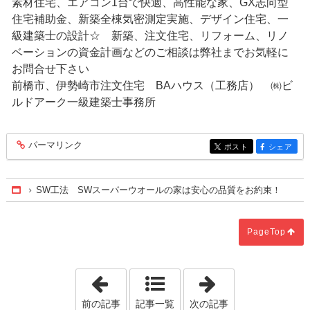
素材住宅、エアコン1台で快適、高性能な家、GX志向型
住宅補助金、新築全棟気密測定実施、デザイン住宅、一
級建築士の設計☆ 新築、注文住宅、リフォーム、リノ
ベーションの資金計画などのご相談は弊社までお気軽に
お問合せ下さい
前橋市、伊勢崎市注文住宅 BAハウス（工務店） ㈱ビ
ルドアーク一級建築士事務所
パーマリンク
entry404
ポスト
シェア
entry404
entry404
SW工法 SWスーパーウオールの家は安心の品質をお約束！
Home
PageTop
「手形式をおこないました！」
「関東SW会年
前の記事
記事一覧
次の記事