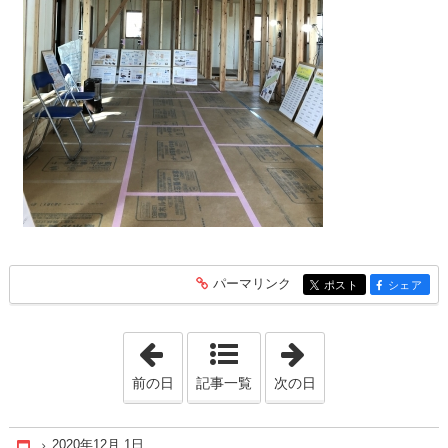
パーマリンク
entry180
ポスト
シェア
entry180
entry180
「2020年11月22日」
「2020年12月18
前の日
記事一覧
次の日
2020年12月 1日
Home