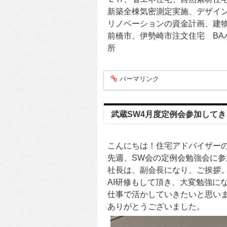
新築全棟気密測定実施、デザイ
リノベーションの資金計画、建
前橋市、伊勢崎市注文住宅 BAハ
所
パーマリンク
entry418
武蔵SW4月度定例会参加して
こんにちは！住宅アドバイザー
先週、SW会の定例会勉強会に
社長は、副会長になり、ご挨拶
AI研修もして頂き、大変勉強に
仕事で活かしていきたいと思い
ありがとうございました。