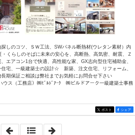
探しのコツ、ＳＷ工法、SWパネル断熱材(ウレタン素材）内
証・くらしのそばに未来の安心を、高断熱、高気密、耐震、Ｚ
、エアコン1台で快適、高性能な家、GX志向型住宅補助金、
ン住宅、一級建築士の設計☆ 新築、注文住宅、リフォーム、
物長期保証ご相談は弊社までお気軽にお問合せ下さい
ウス（工務店）㈱ﾋﾞﾙﾄﾞｱｰｸ ㈱ビルドアーク一級建築士事務
ポスト
シェア
entry416
entry416
「2026年3月」
「2026年5月」