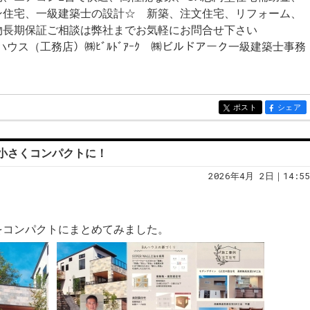
ン住宅、一級建築士の設計☆ 新築、注文住宅、リフォーム、
物長期保証ご相談は弊社までお気軽にお問合せ下さい
ウス（工務店）㈱ﾋﾞﾙﾄﾞｱｰｸ ㈱ビルドアーク一級建築士事務
ポスト
シェア
entry417
entry417
小さくコンパクトに！
2026年4月 2日｜14:55
をコンパクトにまとめてみました。