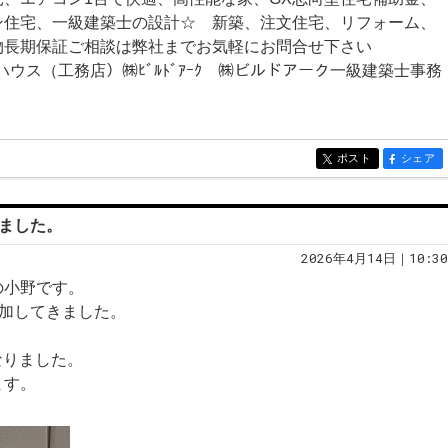
ン住宅、一級建築士の設計☆ 新築、注文住宅、リフォーム、
物長期保証ご相談は弊社までお気軽にお問合せ下さい
ウス（工務店）㈱ﾋﾞﾙﾄﾞｱｰｸ ㈱ビルドアーク一級建築士事務
ポスト
シェア
entry418
entry418
きました。
2026年4月14日｜10:30
の小野です。
参加してきました。
。
なりました。
ます。