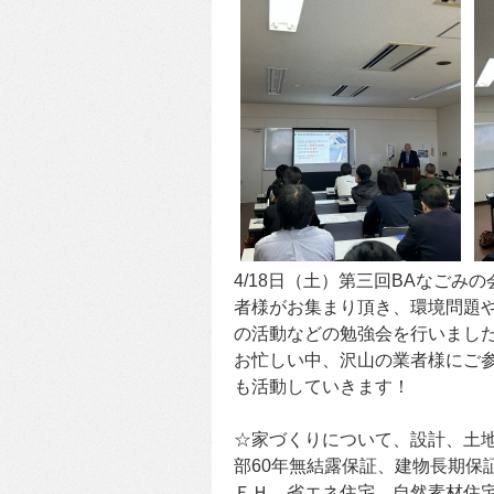
4/18日（土）第三回BAなご
者様がお集まり頂き、環境問題や
の活動などの勉強会を行いまし
お忙しい中、沢山の業者様にご
も活動していきます！
☆家づくりについて、設計、土地
部60年無結露保証、建物長期保
ＥＨ、省エネ住宅、自然素材住宅