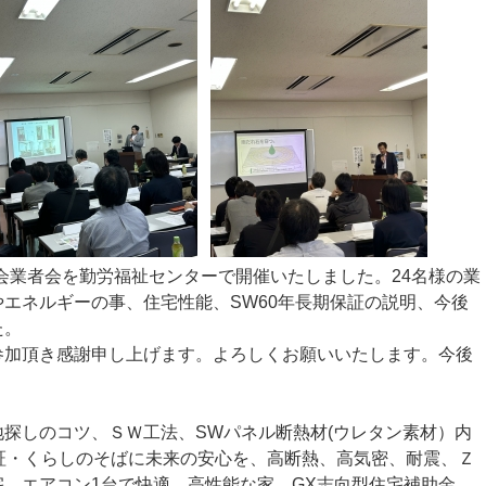
みの会業者会を勤労福祉センターで開催いたしました。24名様の業
エネルギーの事、住宅性能、SW60年長期保証の説明、今後
た。
参加頂き感謝申し上げます。よろしくお願いいたします。今後
探しのコツ、ＳＷ工法、SWパネル断熱材(ウレタン素材）内
証・くらしのそばに未来の安心を、高断熱、高気密、耐震、Ｚ
、エアコン1台で快適、高性能な家、GX志向型住宅補助金、