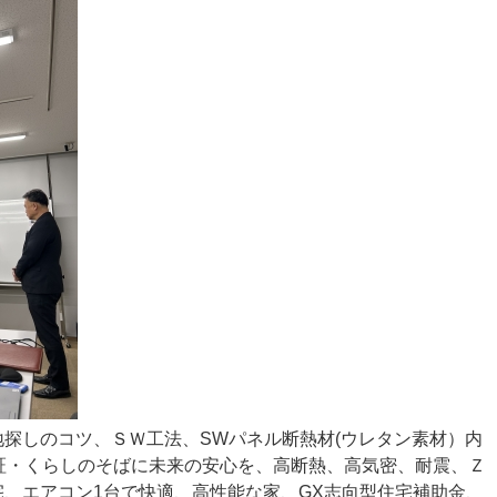
探しのコツ、ＳＷ工法、SWパネル断熱材(ウレタン素材）内
証・くらしのそばに未来の安心を、高断熱、高気密、耐震、Ｚ
、エアコン1台で快適、高性能な家、GX志向型住宅補助金、