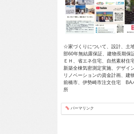
☆家づくりについて、設計、土地
部60年無結露保証、建物長期保
ＥＨ、省エネ住宅、自然素材住宅
新築全棟気密測定実施、デザイ
リノベーションの資金計画、建
前橋市、伊勢崎市注文住宅 BAハ
所
パーマリンク
entry416