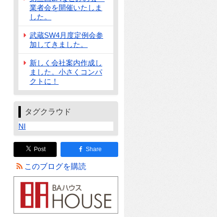
業者会を開催いたしま
した。
武蔵SW4月度定例会参
加してきました。
新しく会社案内作成し
ました。小さくコンパ
クトに！
タグクラウド
NI
Post
Share
このブログを購読