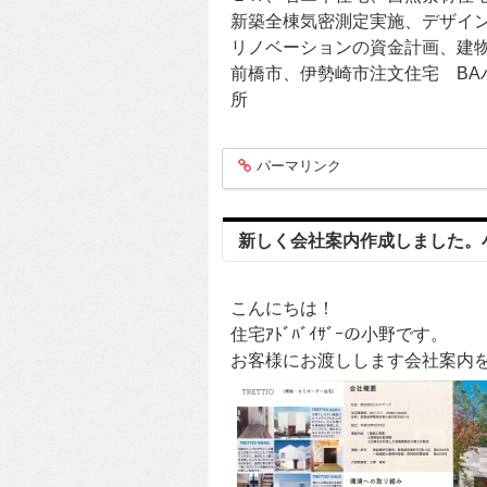
新築全棟気密測定実施、デザイ
リノベーションの資金計画、建
前橋市、伊勢崎市注文住宅 BAハ
所
パーマリンク
entry417
新しく会社案内作成しました。
こんにちは！
住宅ｱﾄﾞﾊﾞｲｻﾞｰの小野です。
お客様にお渡しします会社案内