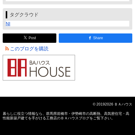
タグクラウド
NI
Post
Share
このブログを購読
© 20192026 ＢＡハウス
暮らしに役立つ情報なら、
群馬県前橋市・伊勢崎市の高断熱、高気密住宅・高
性能新築戸建てを手がける工務店のＢＡハウスブログ
をご覧下さい。