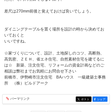
差尺は270mm前後と覚えておけば良いでしょう。
ダイニングテーブルを置く場所を設計の時から決めてお
いておくと
いいですね。
☆家づくりについて、設計、土地探しのコツ、高断熱、
高気密、ＺＥＨ、省エネ住宅、自然素材住宅を建てるに
は☆ 新築、注文住宅、リフォームの資金計画などのご
相談は弊社までお気軽にお問合せ下さい
前橋市、伊勢崎市注文住宅 BAハウス 一級建築士事務
所 （株）ビルドアーク
パーマリンク
entry328
ポスト
シェア
entry328
entry328