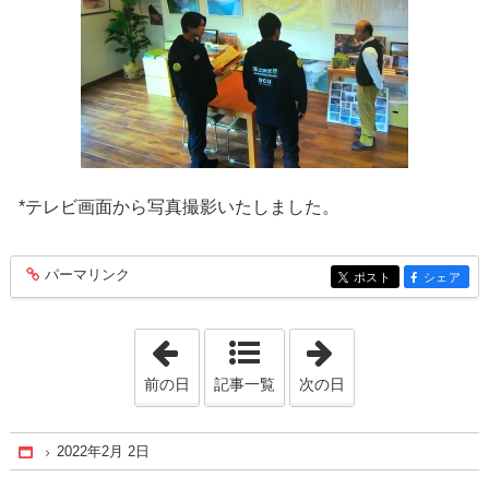
*テレビ画面から写真撮影いたしました。
パーマリンク
entry251
ポスト
シェア
entry251
entry251
「2022年1月28日」
「2022年2月12日
前の日
記事一覧
次の日
2022年2月 2日
Home