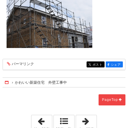
パーマリンク
entry232
ポスト
シェア
entry232
entry232
かわいい新築住宅 外壁工事中
Home
PageTop
「平屋新築住宅、おしゃれな屋根を葺き
「完成見学会 1