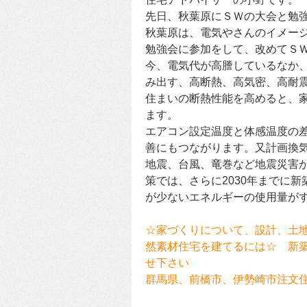
先日、秋葉原にＳＷの大会と勉
秋葉原は、電気やさんのイメージ
勉強会に参加をして、改めてＳ
今、電気代が高謄しているなか
み出す、高断熱、高気密、高耐
住まいの断熱性能を高めると、
ます。
エアコン設定温度と体感温度の
善にもつながります。又計画換気
地震、台風、竜巻など地震災害
策では、さらに2030年までに
が少ないエネルギーの使用量が
☆家づくりについて、設計、土
然素材住宅を建てるには☆ 新
せ下さい
群馬県、前橋市、伊勢崎市注文