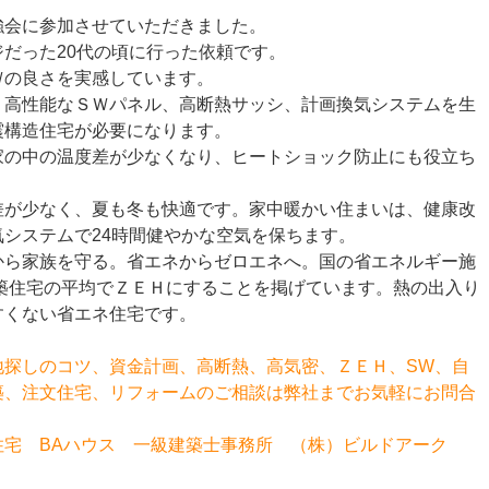
強会に参加させていただきました。
だった20代の頃に行った依頼です。
Ｗの良さを実感しています。
、高性能なＳＷパネル、高断熱サッシ、計画換気システムを生
震構造住宅が必要になります。
家の中の温度差が少なくなり、ヒートショック防止にも役立ち
差が少なく、夏も冬も快適です。家中暖かい住まいは、健康改
システムで24時間健やかな空気を保ちます。
から家族を守る。省エネからゼロエネへ。国の省エネルギー施
新築住宅の平均でＺＥＨにすることを掲げています。熱の出入り
すくない省エネ住宅です。
地探しのコツ、資金計画、高断熱、高気密、ＺＥＨ、SW、自
築、注文住宅、リフォームのご相談は弊社までお気軽にお問合
住宅 BAハウス 一級建築士事務所 （株）ビルドアーク