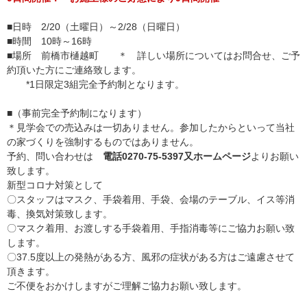
■日時 2/20（土曜日）～2/28（日曜日）
■時間 10時～16時
■場所 前橋市樋越町 ＊ 詳しい場所についてはお問合せ、ご予
約頂いた方にご連絡致します。
*1日限定3組完全予約制となります。
■（事前完全予約制になります）
＊見学会での売込みは一切ありません。参加したからといって当社
の家づくりを強制するものではありません。
予約、問い合わせは
電話0270-75-5397又ホームページ
よりお願い
致します。
新型コロナ対策として
〇スタッフはマスク、手袋着用、手袋、会場のテーブル、イス等消
毒、換気対策致します。
〇マスク着用、お渡しする手袋着用、手指消毒等にご協力お願い致
します。
〇37.5度以上の発熱がある方、風邪の症状がある方はご遠慮させて
頂きます。
ご不便をおかけしますがご理解ご協力お願い致します。