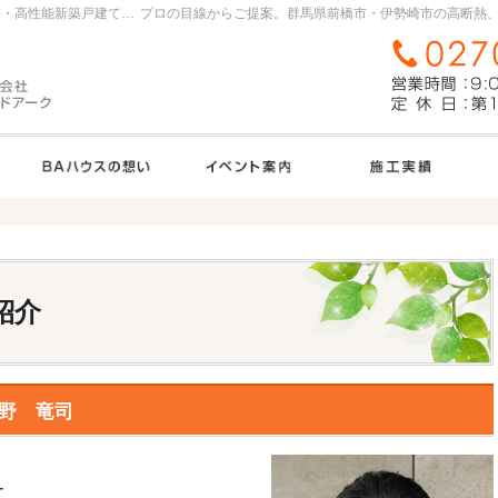
群馬県前橋市・伊勢崎市の高断熱、高気密住宅・高性能新築戸建てを手がける工務店ならＢＡハウス
TRETTIO
ＢＡハウスの想い
見て納得のイベント案内！
紹介
野 竜司
ー