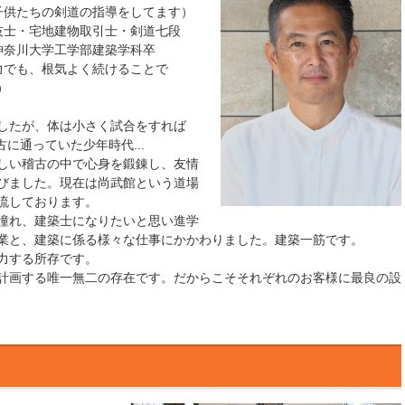
供たちの剣道の指導をしてます）
・宅地建物取引士・剣道七段
川大学工学部建築学科卒
でも、根気よく続けることで
）
ましたが、体は小さく試合をすれば
古に通っていた少年時代...
しい稽古の中で心身を鍛錬し、友情
びました。現在は尚武館という道場
流しております。
憧れ、建築士になりたいと思い進学
業と、建築に係る様々な仕事にかかわりました。建築一筋です。
力する所存です。
計画する唯一無二の存在です。だからこそそれぞれのお客様に最良の設