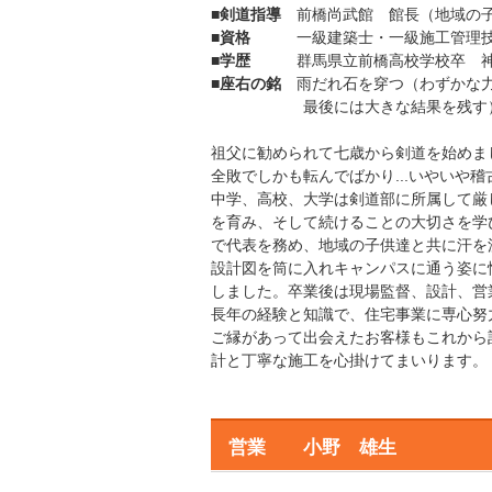
■
剣道指導
前橋尚武館 館長（地域の子
■
資格
一級建築士・一級施工管理技士
■
学歴
群馬県立前橋高校学校卒 神奈
■
座右の銘
雨だれ石を穿つ（わずかな力
最後には大きな結果を残す
祖父に勧められて七歳から剣道を始め
全敗でしかも転んでばかり...いやいや稽
中学、高校、大学は剣道部に所属して厳
を育み、そして続けることの大切さを学
で代表を務め、地域の子供達と共に汗を
設計図を筒に入れキャンパスに通う姿に
しました。卒業後は現場監督、設計、営
長年の経験と知識で、住宅事業に専心努
ご縁があって出会えたお客様もこれから
計と丁寧な施工を心掛けてまいります。
営業 小野 雄生