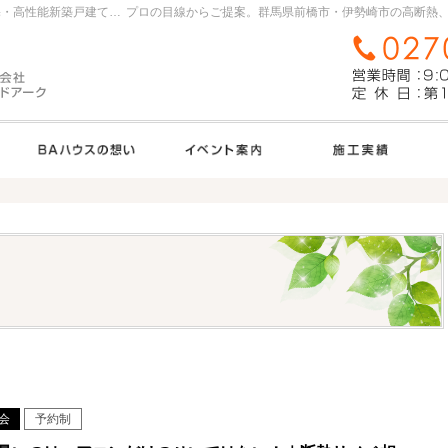
群馬県前橋市・伊勢崎市の高断熱、高気密住宅・高性能新築戸建てを手がける工務店ならＢＡハウス
TRETTIO
ＢＡハウスの想い
見て納得のイベント案内！
会
予約制