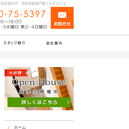
プロの目線からご提案。群馬県前橋市・伊勢崎市の高断熱、高気密住宅・高性能新築戸建てを手がける工務店なら当社へ。
お問合せ
0270-75-5397
営業時間9:00～18:00 定休日：第1・3水曜
BAhouseno施工実績
住宅アドバイザーの紹介
会社案内
見学会・イベント
ホーム