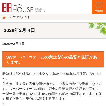
プロの目線からご提案。群馬県前橋市・伊勢崎市の高断熱、高気密住宅・高性能新
群馬県前橋市・伊勢崎市の高断熱、高気密住宅・高性能新築戸建てを手がける工務
ホーム
2026年2月 4日
2026年2月 4日
2026年2月 4日
SWスーパーウオールの家は安心の品質と保証があ
ります。
断熱材内部の結露による劣化を35年から60年無結露保証になりまし
た。
住宅は一生で最も高価な買い物です。ご家族の大切な資産になりま
す。スーパーウオールの家は、万全の品筆管理と保証でお応えし、
一邸一邸で実施する住宅性能の確認から部材の保証まで、建てる前
も建てた後も、安心の品質をお約束します。
<